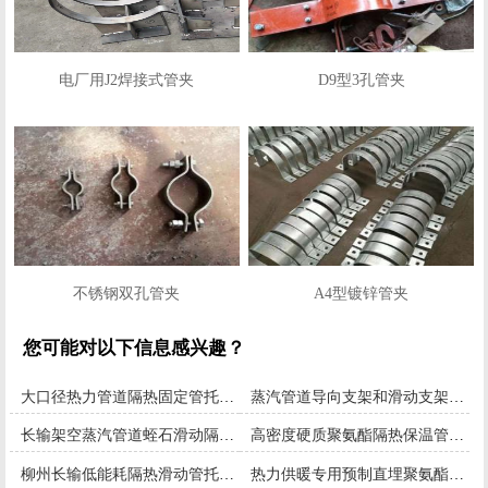
电厂用J2焊接式管夹
D9型3孔管夹
不锈钢双孔管夹
A4型镀锌管夹
您可能对以下信息感兴趣？
大口径热力管道隔热固定管托高效节能设计方案
蒸汽管道导向支架和滑动支架的作用
长输架空蒸汽管道蛭石滑动隔热管托热销中
高密度硬质聚氨酯隔热保温管托订单生产中
柳州长输低能耗隔热滑动管托安装指导
热力供暖专用预制直埋聚氨酯保温弯头