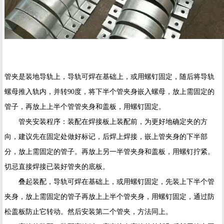
管夹是装地导轨上，导轨可焊在基础上，或用螺钉固定，随后将导轨
螺母推入轨内，并转90度，将下半个管夹身嵌入螺母，放上需固定的
管子，再放上上半个管管夹身和盖板，用螺钉固定。
管夹安装程序：装配在焊接板上装配前，为更好地确定夹的方
向，建议先在固定处做好标记，后焊上焊接，嵌上管夹身的下半部
分，放上需固定的管子。再放上另一半管夹身和盖板，用螺钉拧紧。
切忌直接焊接已装好管夹的底板。
叠起装配，导轨可焊在基础上，或用螺钉固定，先装上下半个管
夹身，放上需固定的管子再放上上半个管夹身，用螺钉固定，通过防
松盖板防止它转动。然后安装第二个管夹，方法同上。