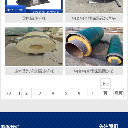
导向隔热管托
钢套钢直埋保温疏水弯头
热力蒸汽管道隔热管托
钢套钢直埋保温固定节
下一
73
1
2
3
4
5
6
7
页
尾页
关注我们
联系我们