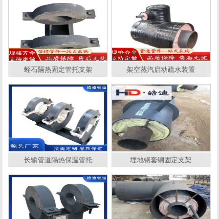
蛭石隔热固定管托支架
架空蒸汽启动疏水装置
长输管道隔热保温管托
埋地钢套钢固定支架