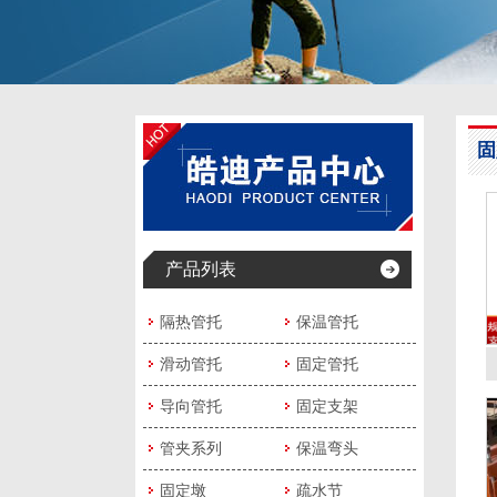
固
产品列表
隔热管托
保温管托
滑动管托
固定管托
导向管托
固定支架
管夹系列
保温弯头
固定墩
疏水节