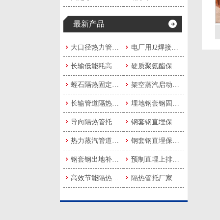
最新产品
大口径热力管道隔热固定管托成品
电厂用J2焊接式管夹
长输低能耗高效隔热固定管托
硬质聚氨酯保冷隔热滑动管托
蛭石隔热固定管托支架
架空蒸汽启动疏水装置
长输管道隔热保温管托
埋地钢套钢固定支架
导向隔热管托
钢套钢直埋保温疏水弯头
热力蒸汽管道隔热管托
钢套钢直埋保温固定节
钢套钢出地补偿弯头
预制直埋上排水式疏水节
高效节能隔热管托
隔热管托厂家