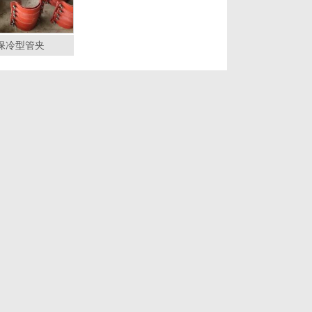
3保冷型管夹