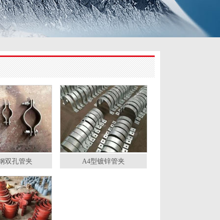
钢双孔管夹
A4型镀锌管夹