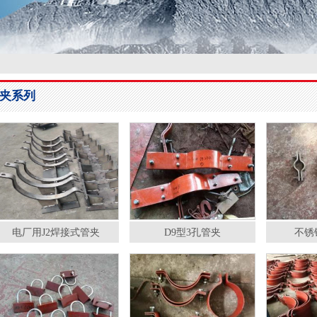
夹系列
电厂用J2焊接式管夹
D9型3孔管夹
不锈