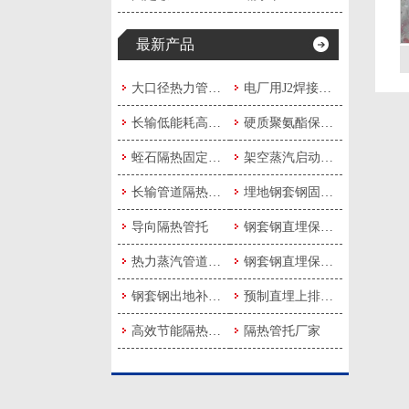
最新产品
大口径热力管道隔热固定管托成品
电厂用J2焊接式管夹
长输低能耗高效隔热固定管托
硬质聚氨酯保冷隔热滑动管托
蛭石隔热固定管托支架
架空蒸汽启动疏水装置
长输管道隔热保温管托
埋地钢套钢固定支架
导向隔热管托
钢套钢直埋保温疏水弯头
热力蒸汽管道隔热管托
钢套钢直埋保温固定节
钢套钢出地补偿弯头
预制直埋上排水式疏水节
高效节能隔热管托
隔热管托厂家